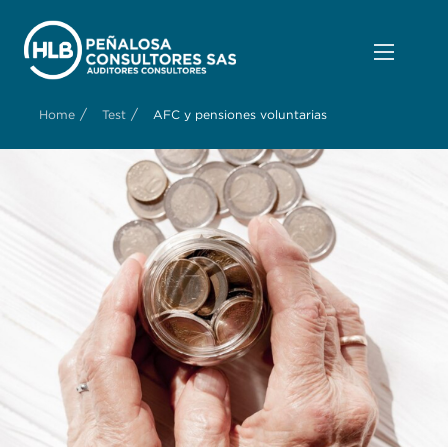
/
/
Home
Test
AFC y pensiones voluntarias