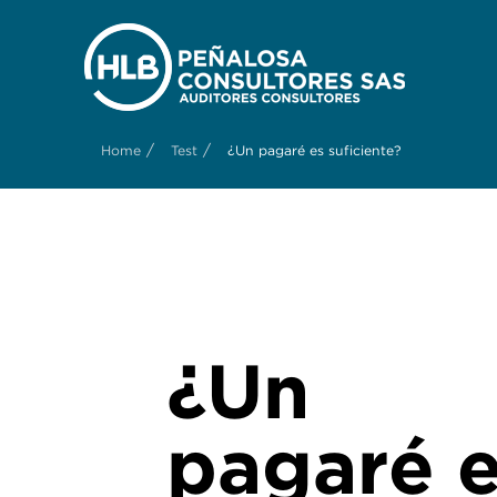
/
/
Home
Test
¿Un pagaré es suficiente?
¿Un
pagaré 