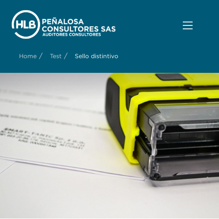
/
/
Home
Test
Sello distintivo