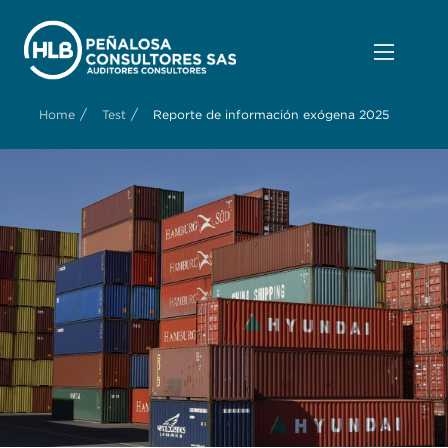
/
/
Home
Test
Reporte de información exógena 2025