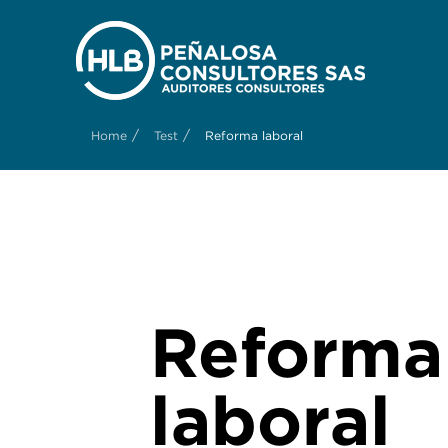
/
/
Home
Test
Reforma laboral
Reforma
laboral