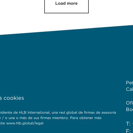
Load more
Pe
Ca
s cookies
Of
Bo
e de HLB International, una red global de firmas de asesoría
B y / o una o más de sus firmas miembro. Para obtener más
T:
site www.hlb.global/legal
F: