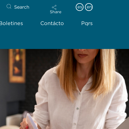
Search
es
en
Share
Boletines
Contácto
Pqrs