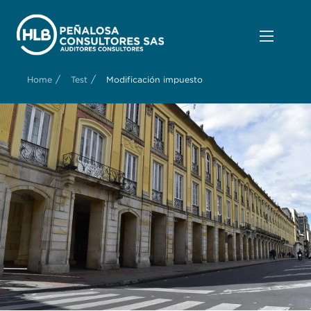
/
/
Home
Test
Modificación impuesto