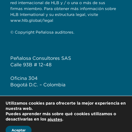
red internacional de HLB y / o una o más de sus
firmas miembro. Para obtener más información sobre
HLB International y su estructura legal, visite
www.hlb.global/legal
© Copyright Peñalosa auditores.
Peñalosa Consultores SAS
Calle 93B # 12-48
Oficina 304
Bogotá D.C. – Colombia
T: +57 (601) 620 2041
Utilizamos cookies para ofrecerte la mejor experiencia en
F: +57 313 444 3232
nuestra web.
Puedes aprender más sobre qué cookies utilizamos o
desactivarlas en los
.
ajustes
Aceptar