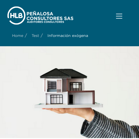
/
/
Home
Test
Información exógena