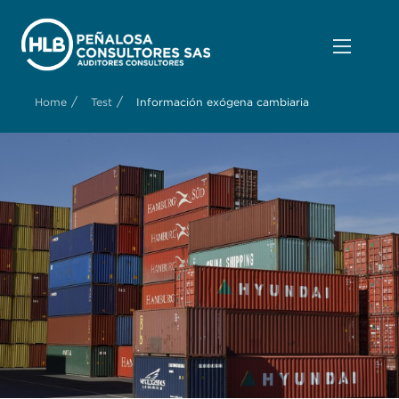
/
/
Home
Test
Información exógena cambiaria