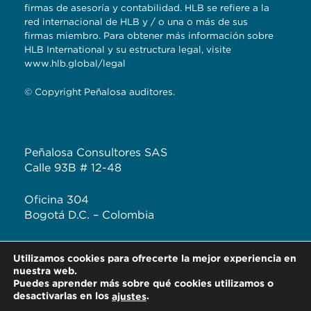
firmas de asesoría y contabilidad. HLB se refiere a la
red internacional de HLB y / o una o más de sus
firmas miembro. Para obtener más información sobre
HLB International y su estructura legal, visite
www.hlb.global/legal
© Copyright Peñalosa auditores.
Peñalosa Consultores SAS
Calle 93B # 12-48
Oficina 304
Bogotá D.C. – Colombia
T: +57 (601) 620 2041
Utilizamos cookies para ofrecerte la mejor experiencia en
F: +57 313 444 3232
nuestra web.
Puedes aprender más sobre qué cookies utilizamos o
desactivarlas en los
.
ajustes