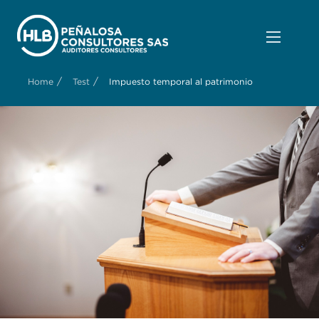
/
/
Home
Test
Impuesto temporal al patrimonio