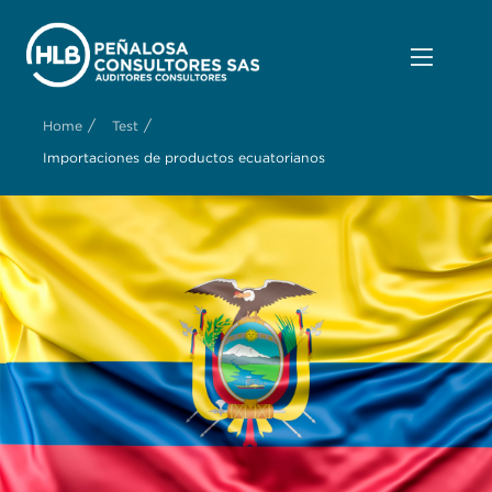
/
/
Home
Test
Importaciones de productos ecuatorianos