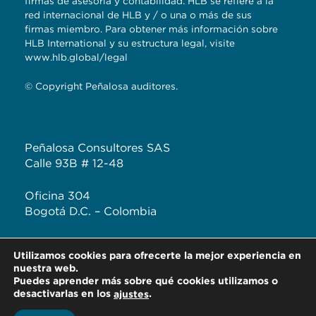
firmas de asesoría y contabilidad. HLB se refiere a la
red internacional de HLB y / o una o más de sus
firmas miembro. Para obtener más información sobre
HLB International y su estructura legal, visite
www.hlb.global/legal
© Copyright Peñalosa auditores.
Peñalosa Consultores SAS
Calle 93B # 12-48
Oficina 304
Bogotá D.C. – Colombia
T: +57 (601) 620 2041
Utilizamos cookies para ofrecerte la mejor experiencia en
F: +57 313 444 3232
nuestra web.
Puedes aprender más sobre qué cookies utilizamos o
desactivarlas en los
.
ajustes