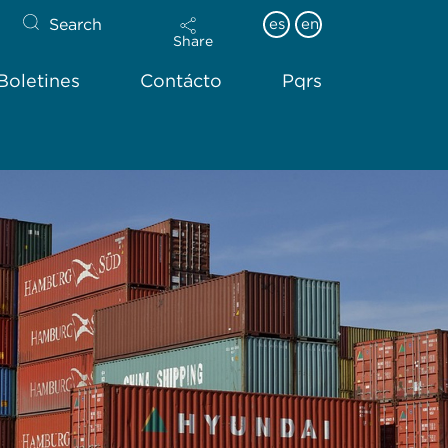
Search
es
en
Share
Boletines
Contácto
Pqrs