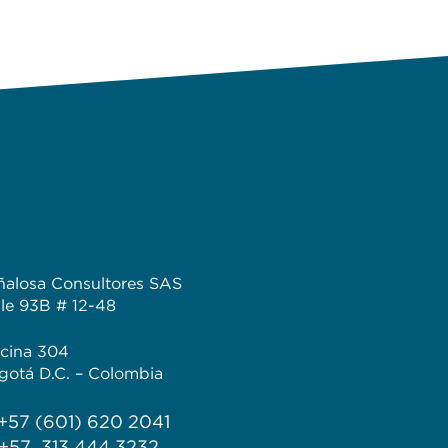
ñalosa Consultores SAS
lle 93B # 12-48
icina 304
gotá D.C. – Colombia
 +57 (601) 620 2041
 +57 313 444 3232