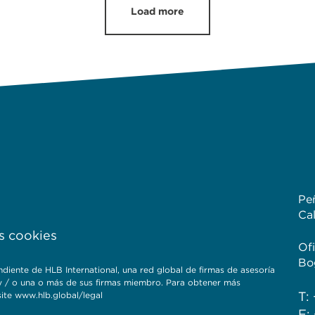
Load more
Pe
Ca
s cookies
Of
Bo
e de HLB International, una red global de firmas de asesoría
B y / o una o más de sus firmas miembro. Para obtener más
T:
site www.hlb.global/legal
F: