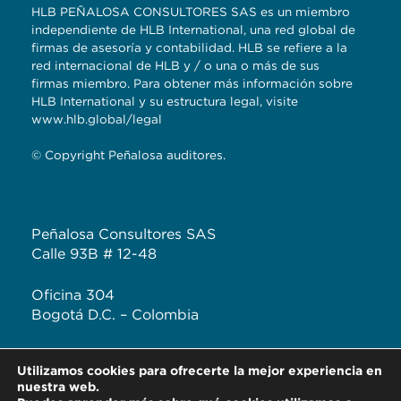
HLB PEÑALOSA CONSULTORES SAS es un miembro
independiente de HLB International, una red global de
firmas de asesoría y contabilidad. HLB se refiere a la
red internacional de HLB y / o una o más de sus
firmas miembro. Para obtener más información sobre
HLB International y su estructura legal, visite
www.hlb.global/legal
© Copyright Peñalosa auditores.
Peñalosa Consultores SAS
Calle 93B # 12-48
Oficina 304
Bogotá D.C. – Colombia
T: +57 (601) 620 2041
Utilizamos cookies para ofrecerte la mejor experiencia en
F: +57 313 444 3232
nuestra web.