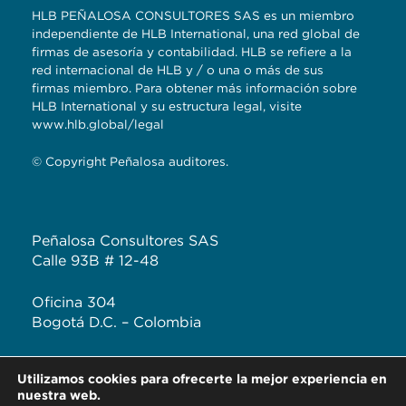
HLB PEÑALOSA CONSULTORES SAS es un miembro
independiente de HLB International, una red global de
firmas de asesoría y contabilidad. HLB se refiere a la
red internacional de HLB y / o una o más de sus
firmas miembro. Para obtener más información sobre
HLB International y su estructura legal, visite
www.hlb.global/legal
© Copyright Peñalosa auditores.
Peñalosa Consultores SAS
Calle 93B # 12-48
Oficina 304
Bogotá D.C. – Colombia
T: +57 (601) 620 2041
Utilizamos cookies para ofrecerte la mejor experiencia en
F: +57 313 444 3232
nuestra web.