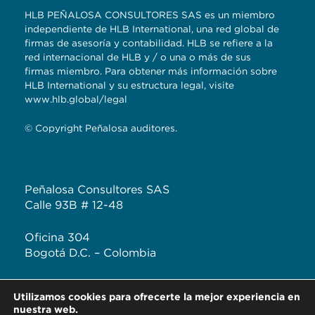
HLB PEÑALOSA CONSULTORES SAS es un miembro
independiente de HLB International, una red global de
firmas de asesoría y contabilidad. HLB se refiere a la
red internacional de HLB y / o una o más de sus
firmas miembro. Para obtener más información sobre
HLB International y su estructura legal, visite
www.hlb.global/legal
© Copyright Peñalosa auditores.
Peñalosa Consultores SAS
Calle 93B # 12-48
Oficina 304
Bogotá D.C. – Colombia
T: +57 (601) 620 2041
Utilizamos cookies para ofrecerte la mejor experiencia en
F: +57 313 444 3232
nuestra web.